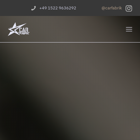
+49 1522 9636292
@carfabrik